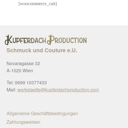
Impressum
[woocommerce_cart]
Innenausbau
Interior Design
Kassa
Schmuck und Couture e.U.
Kontakt
Novaragasse 32
A-1020 Wien
Kupferdach Product
Tel: 0699 10377433
– Version II
Mail:
werkstaette@kupferdachproduction.com
Mein Konto
Allgemeine Geschäftsbedingungen
Richtlinie für
Zahlungsweisen
Rückerstattungen u