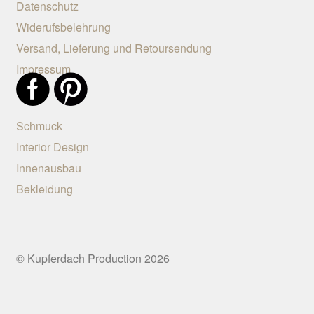
Rückgaben
Datenschutz
Widerufsbelehrung
Schmuck
Versand, Lieferung und Retoursendung
Impressum
Shop
Über uns
Schmuck
Interior Design
Versand, Lieferung 
Innenausbau
Retoursendung
Bekleidung
Warenkorb
Widerufsbelehrung
© Kupferdach Production 2026
Zahlungsweisen